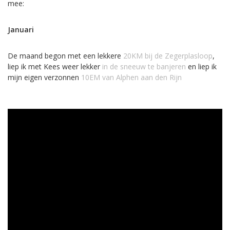
mee:
Januari
De maand begon met een lekkere
20KM bij de Zegerplasloop
,
liep ik met Kees weer lekker
in de sneeuw te banjeren
en liep ik
mijn eigen verzonnen
10EM van Alphen aan den Rijn