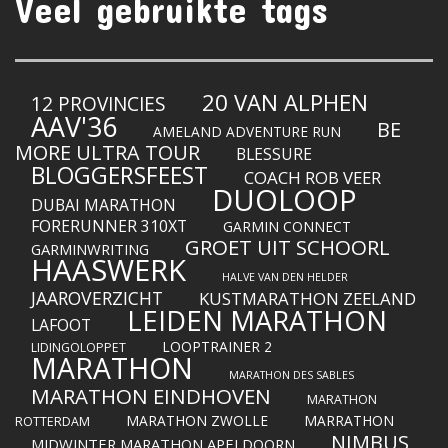
Veel gebruikte tags
20 VAN ALPHEN
12 PROVINCIES
AAV'36
BE
AMELAND ADVENTURE RUN
MORE ULTRA TOUR
BLESSURE
BLOGGERSFEEST
COACH ROB VEER
DUOLOOP
DUBAI MARATHON
FORERUNNER 310XT
GARMIN CONNECT
GROET UIT SCHOORL
GARMINWRITING
HAASWERK
HALVE VAN DEN HELDER
JAAROVERZICHT
KUSTMARATHON ZEELAND
LEIDEN MARATHON
LAFOOT
LOOPTRAINER 2
LIDINGOLOPPET
MARATHON
MARATHON DES SABLES
MARATHON EINDHOVEN
MARATHON
MARATHON ZWOLLE
MARRATHON
ROTTERDAM
NIMBUS
MIDWINTER MARATHON APELDOORN