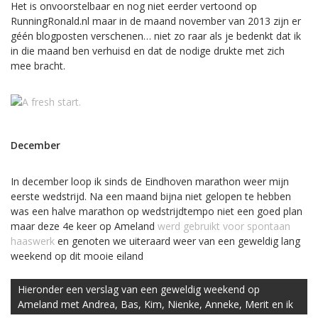
Het is onvoorstelbaar en nog niet eerder vertoond op
RunningRonald.nl maar in de maand november van 2013 zijn er
géén blogposten verschenen… niet zo raar als je bedenkt dat ik
in die maand ben verhuisd en dat de nodige drukte met zich
mee bracht.
December
In december loop ik sinds de Eindhoven marathon weer mijn
eerste wedstrijd. Na een maand bijna niet gelopen te hebben
was een halve marathon op wedstrijdtempo niet een goed plan
maar deze 4e keer op Ameland
werd gebruikt voor spontaan
haaswerk
en genoten we uiteraard weer van een geweldig lang
weekend op dit mooie eiland
Hieronder een verslag van een geweldig weekend op
Ameland met Andrea, Bas, Kim, Nienke, Anneke, Merit en ik