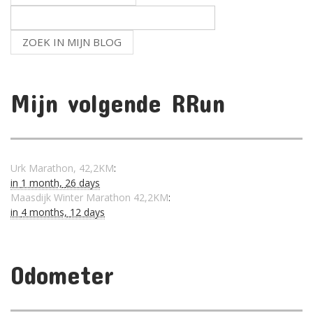
Mijn volgende RRun
Urk Marathon, 42,2KM
:
in
1 month,
26 days
Maasdijk Winter Marathon 42,2KM
:
in
4 months,
12 days
Odometer