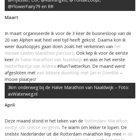
@FlowerFairy79 en RR
Maart
In maart organiseerde ik voor de 3 keer de businesloop van de
20 van Alphen wat heel veel tijd heeft gekost. Daarna kon ik
weer duurloopjes gaan doen zoals het verkennen van
het
nieuwe Leiden Marathon parcours
. Ook liep ik voor de eerste
keer
de halve marathon van Naaldwijk
en was er het eerste
twitterfeestje van Andrea
#RunTwitterRun. De maand werd
afgesloten met
een lekkere duurloop met Jan in Drenthe
–
mooie plaatjes!
3km onderweg bij de Halve Marathon van Naaldwijk – Foto:
avWaterweg.nl
April
Deze maand stond in het teken van de
Rotterdam Marathon,
eentje om snel te vergeten
. Te warm om lekker te lopen. De
snelste Nederlander uit die Rotterdam marathon liep mee
in de