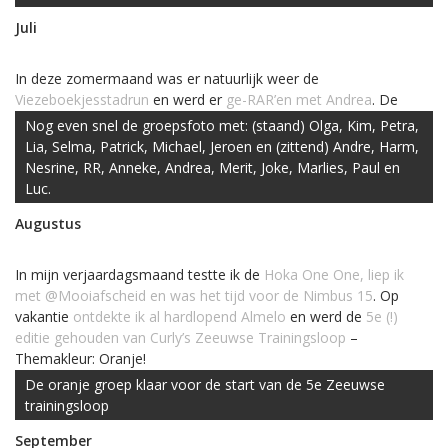
Juli
In deze zomermaand was er natuurlijk weer de
Viezeboekjesstadrun
en werd er
ge-RAR’en met Andrea
. De
genoemde dame organiseerde in juli de
tweede #RunTwitterRun
Nog even snel de groepsfoto met: (staand) Olga, Kim, Petra,
wat weer een mooie loop werd.
Lia, Selma, Patrick, Michael, Jeroen en (zittend) Andre, Harm,
Nesrine, RR, Anneke, Andrea, Merit, Joke, Marlies, Paul en
Luc.
Augustus
In mijn verjaardagsmaand testte ik de
Hoka One One, liep ik
met @Mooiafscheid en was het tijd voor de Nimbus 15
. Op
vakantie
ontdekte ik al hardlopend Almelo
en werd de
5e (!)
editie gehouden van Curly’s Zeeuwse Trainingsloop
–
Themakleur: Oranje!
De oranje groep klaar voor de start van de 5e Zeeuwse
trainingsloop
September