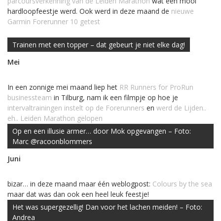
parcoursverkenning van de Leiden Marathon
wat een mooi
hardloopfeestje werd. Ook werd in deze maand de
nieuwe
Garmin Forerunner 10 getest
Trainen met een topper – dat gebeurt je niet elke dag!
Mei
In een zonnige mei maand liep het
RR Runners for ProRun
businessteam
in Tilburg, nam ik een filmpje op hoe je
intervaltrainingen instelt op de Forerunners
en
werd de Lijden..
eh.. Leiden Marathon gelopen
Op en een illusie armer… door Mok opgevangen – Foto:
Marc @racoonblommers
Juni
bizar… in deze maand maar één weblogpost:
Colours by the sea
maar dat was dan ook een heel leuk feestje!
Het was supergezellig! Dan voor het lachen meiden! – Foto:
Andrea