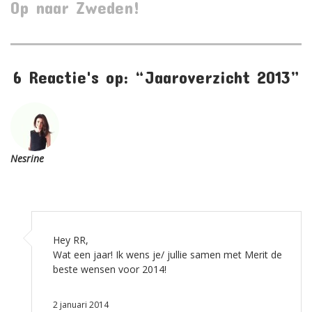
Op naar Zweden!
L
2009
6 Reactie's op: “Jaaroverzicht 2013”
Nesrine
Hey RR,
Wat een jaar! Ik wens je/ jullie samen met Merit de
beste wensen voor 2014!
2 januari 2014