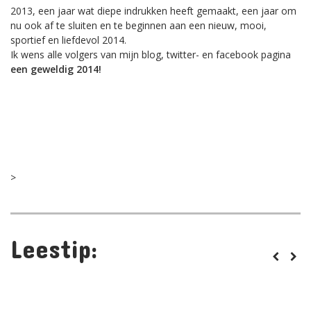
2013, een jaar wat diepe indrukken heeft gemaakt, een jaar om
nu ook af te sluiten en te beginnen aan een nieuw, mooi,
sportief en liefdevol 2014.
Ik wens alle volgers van mijn blog, twitter- en facebook pagina
een geweldig 2014!
>
22
Sep,
2010
Leestip:
29
Ronald
0
ROPARUN