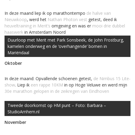
In deze maand liep ik op marathontempo
de halve van
Nieuwkoop
, werd het
Nathan Photon vest
getest, deed ik
heuveltraining in Merit’s
omgeving en was er
mooi drie dubbel
haaswerk
in Amsterdam Noord
Duurloop met Merit met Park Sonsbeek, de John Frostburg,
kamelen onderweg en de ‘overhangende’ bomen in
Mariëndaal
Oktober
In deze maand: Opvallende schoenen getest,
de Nimbus 15 Lite-
show
. Liep ik
een rappe 10KM
in op Hoge Veluwe en werd mijn
30e marathon gelopen in de zeikregen van Eindhoven
Tweede doorkomst op HM punt – Foto: Barbara –
StudioArnhem.nl
November