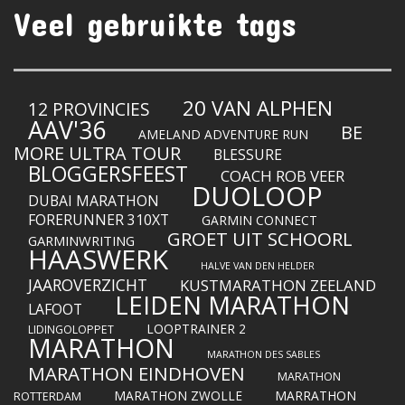
Veel gebruikte tags
20 VAN ALPHEN
12 PROVINCIES
AAV'36
BE
AMELAND ADVENTURE RUN
MORE ULTRA TOUR
BLESSURE
BLOGGERSFEEST
COACH ROB VEER
DUOLOOP
DUBAI MARATHON
FORERUNNER 310XT
GARMIN CONNECT
GROET UIT SCHOORL
GARMINWRITING
HAASWERK
HALVE VAN DEN HELDER
JAAROVERZICHT
KUSTMARATHON ZEELAND
LEIDEN MARATHON
LAFOOT
LOOPTRAINER 2
LIDINGOLOPPET
MARATHON
MARATHON DES SABLES
MARATHON EINDHOVEN
MARATHON
MARATHON ZWOLLE
MARRATHON
ROTTERDAM