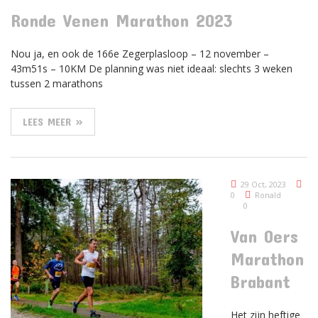
Ronde Venen Marathon 2023
Nou ja, en ook de 166e Zegerplasloop – 12 november –
43m51s – 10KM De planning was niet ideaal: slechts 3 weken
tussen 2 marathons
LEES MEER »
29 Oct, 2023
0
Ronald
0
Van Oers
Marathon
Brabant
Het zijn heftige