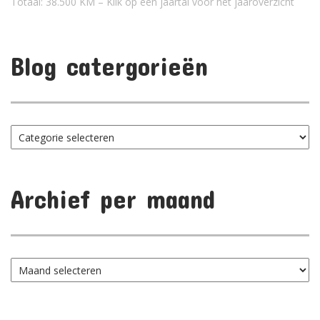
Totaal: 38.500 KM – Klik op een jaartal voor het jaaroverzicht
Blog catergorieën
Blog
catergorieën
Archief per maand
Archief
per
maand