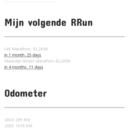
Mijn volgende RRun
Urk Marathon, 42,2KM
:
in
1 month,
25 days
Maasdijk Winter Marathon 42,2KM
:
in
4 months,
11 days
Odometer
2004: 209 KM
2005: 1618 KM