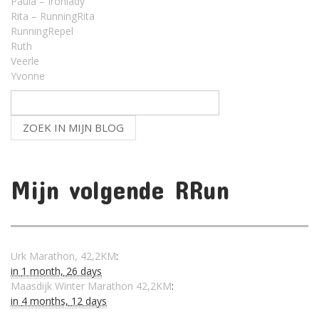
Paula – Ironlady
Rita – RunningRita
RunningRepel
Ruth
Veerle
Yvonne
Mijn volgende RRun
Urk Marathon, 42,2KM
:
in
1 month,
26 days
Maasdijk Winter Marathon 42,2KM
:
in
4 months,
12 days