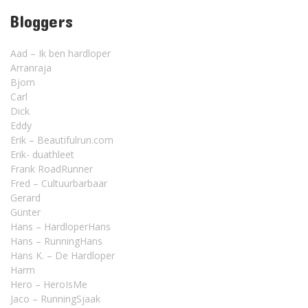
Bloggers
Aad – Ik ben hardloper
Arranraja
Bjorn
Carl
Dick
Eddy
Erik – Beautifulrun.com
Erik- duathleet
Frank RoadRunner
Fred – Cultuurbarbaar
Gerard
Günter
Hans – HardloperHans
Hans – RunningHans
Hans K. – De Hardloper
Harm
Hero – HeroIsMe
Jaco – RunningSjaak