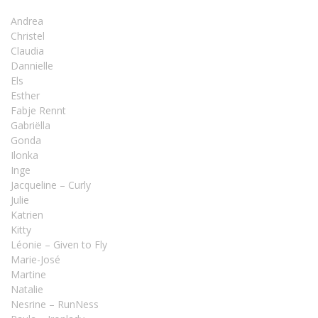
Andrea
Christel
Claudia
Dannielle
Els
Esther
Fabje Rennt
Gabriëlla
Gonda
Ilonka
Inge
Jacqueline – Curly
Julie
Katrien
Kitty
Léonie – Given to Fly
Marie-José
Martine
Natalie
Nesrine – RunNess