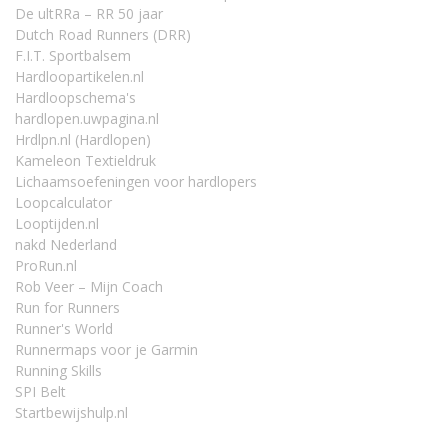
De ultRRa – RR 50 jaar
Dutch Road Runners (DRR)
F.I.T. Sportbalsem
Hardloopartikelen.nl
Hardloopschema's
hardlopen.uwpagina.nl
Hrdlpn.nl (Hardlopen)
Kameleon Textieldruk
Lichaamsoefeningen voor hardlopers
Loopcalculator
Looptijden.nl
nakd Nederland
ProRun.nl
Rob Veer – Mijn Coach
Run for Runners
Runner's World
Runnermaps voor je Garmin
Running Skills
SPI Belt
Startbewijshulp.nl