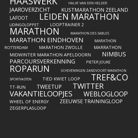
HAASWERK
HALVE VAN DEN HELDER
JAAROVERZICHT
KUSTMARATHON ZEELAND
LEIDEN MARATHON
LAFOOT
LOOPTRAINER 2
LIDINGOLOPPET
MARATHON
MARATHON DES SABLES
MARATHON EINDHOVEN
MARATHON
MARATHON ZWOLLE
MARRATHON
ROTTERDAM
NIMBUS
MIDWINTER MARATHON APELDOORN
PARCOURSVERKENNING
PIETER JOUKE
ROPARUN
SCHEVENINGEN ZANDVOORT MARATHON
TREF&CO
TIED KWIET LOOP
SPORTVASTEN
TWITTER
TWEETUP
TT-RUN
VAKANTIELOOPJES
WEBLOGLOOP
ZEEUWSE TRAININGLOOP
WHEEL OF ENERGY
ZEGERPLASLOOP