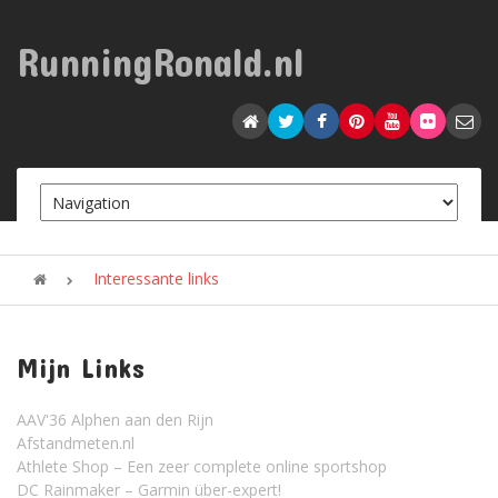
RunningRonald.nl
Interessante links
Mijn Links
AAV'36 Alphen aan den Rijn
Afstandmeten.nl
Athlete Shop – Een zeer complete online sportshop
DC Rainmaker – Garmin über-expert!