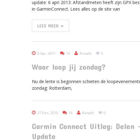
update: 6 apri 2013: Afstandmeten heeft zijn GPX be
in GarminConnect. Lees alles op de site van
LEES MEER »
8 Apr, 2011
13
Ronald
0
Waar loop jij zondag?
Nu de lente is begonnen schieten de loopevenemente
zondag: Rotterdam,
27 Dec, 2010
16
Ronald
0
Garmin Connect Uitleg: Delen 
Update