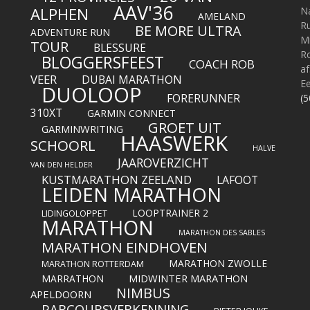
AAV'36
ALPHEN
N
AMELAND
R
BE MORE ULTRA
ADVENTURE RUN
M
TOUR
BLESSURE
Ro
BLOGGERSFEEST
COACH ROB
af
VEER
DUBAI MARATHON
Ee
DUOLOOP
FORERUNNER
(5
310XT
GARMIN CONNECT
GROET UIT
GARMINWRITING
HAASWERK
SCHOORL
HALVE
JAAROVERZICHT
VAN DEN HELDER
KUSTMARATHON ZEELAND
LAFOOT
LEIDEN MARATHON
LOOPTRAINER 2
LIDINGOLOPPET
MARATHON
MARATHON DES SABLES
MARATHON EINDHOVEN
MARATHON ZWOLLE
MARATHON ROTTERDAM
MIDWINTER MARATHON
MARRATHON
NIMBUS
APELDOORN
PARCOURSVERKENNING