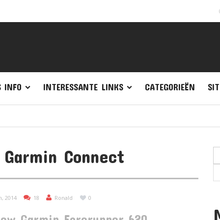
(
3 mont
S INFO
INTERESSANTE LINKS
CATEGORIEËN
SI
: Garmin Connect
n, 2014
18
Ronald
0
iew Garmin Forerunner 620