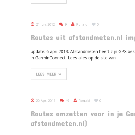
21 Jun, 2012
9
Ronald
0
Routes uit afstandmeten.nl im
update: 6 apri 2013: Afstandmeten heeft zijn GPX be
in GarminConnect. Lees alles op de site van
LEES MEER »
20 Apr, 2011
49
Ronald
0
Routes omzetten voor in je Ga
afstandmeten.nl)