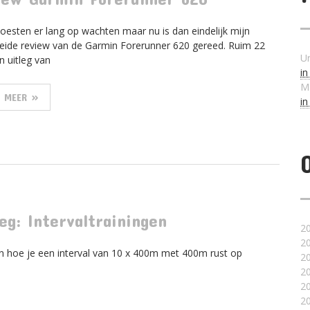
moesten er lang op wachten maar nu is dan eindelijk mijn
reide review van de Garmin Forerunner 620 gereed. Ruim 22
U
n uitleg van
i
M
S MEER »
i
g: Intervaltrainingen
2
2
n hoe je een interval van 10 x 400m met 400m rust op
2
2
2
2