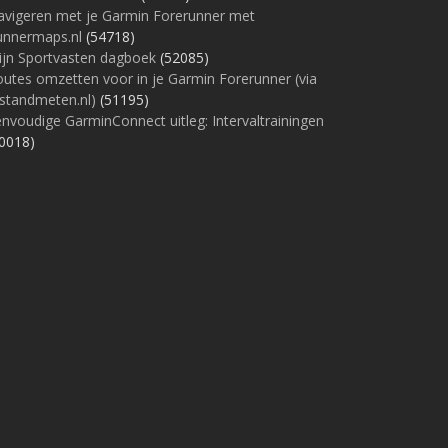
avigeren met je Garmin Forerunner met
unnermaps.nl
(54718)
ijn Sportvasten dagboek
(52085)
utes omzetten voor in je Garmin Forerunner (via
standmeten.nl)
(51195)
nvoudige GarminConnect uitleg: Intervaltrainingen
0018)