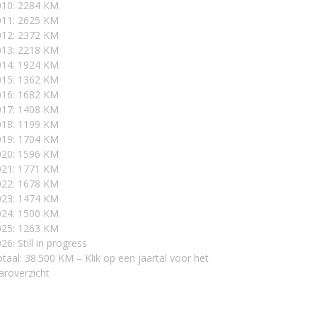
010: 2284 KM
011: 2625 KM
012: 2372 KM
013: 2218 KM
014: 1924 KM
015: 1362 KM
016: 1682 KM
017: 1408 KM
018: 1199 KM
019: 1704 KM
020: 1596 KM
021: 1771 KM
022: 1678 KM
023: 1474 KM
024: 1500 KM
025: 1263 KM
26: Still in progress
taal: 38.500 KM – Klik op een jaartal voor het
aroverzicht