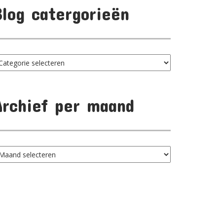
Blog catergorieën
log
tergorieën
Archief per maand
chief
er
aand