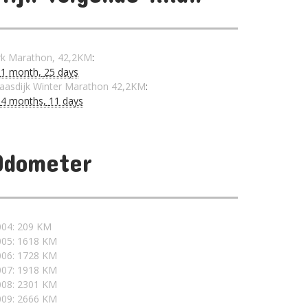
rk Marathon, 42,2KM
:
n
1 month,
25 days
aasdijk Winter Marathon 42,2KM
:
n
4 months,
11 days
Odometer
004: 209 KM
005: 1618 KM
006: 1728 KM
007: 1918 KM
008: 2301 KM
009: 2666 KM