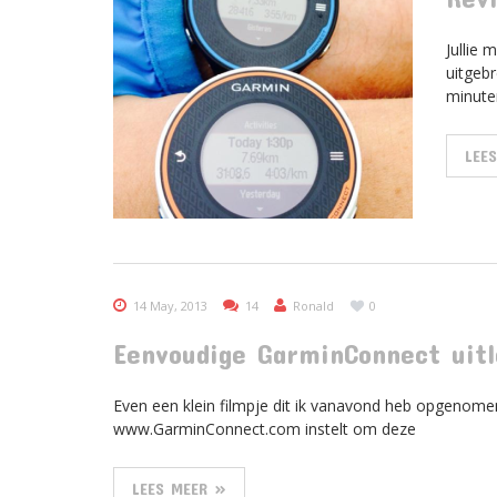
Jullie 
uitgeb
minute
LEE
14 May, 2013
14
Ronald
0
Eenvoudige GarminConnect uitle
Even een klein filmpje dit ik vanavond heb opgenome
www.GarminConnect.com instelt om deze
LEES MEER »