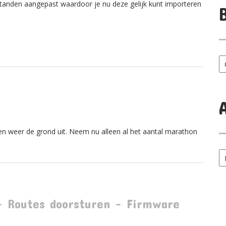
standen aangepast waardoor je nu deze gelijk kunt importeren
B
ca
n weer de grond uit. Neem nu alleen al het aantal marathon
Ar
p
m
– Routes doorsturen – Firmware