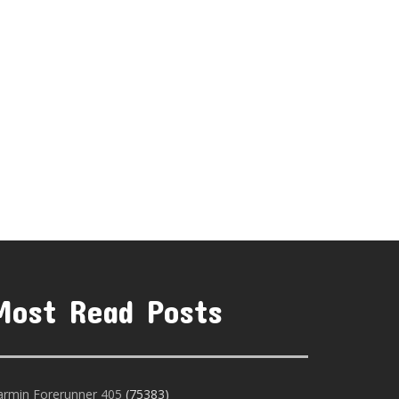
Most Read Posts
armin Forerunner 405
(75383)