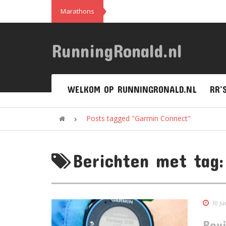
Marathons
RunningRonald.nl
WELKOM OP RUNNINGRONALD.NL
RR’
Posts tagged "Garmin Connect"
Berichten met tag
10 Ju
Rev