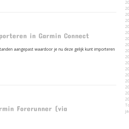
2
2
2
2
2
2
porteren in Garmin Connect
2
2
standen aangepast waardoor je nu deze gelijk kunt importeren
2
2
2
2
2
2
2
2
20
To
rmin Forerunner (via
ja