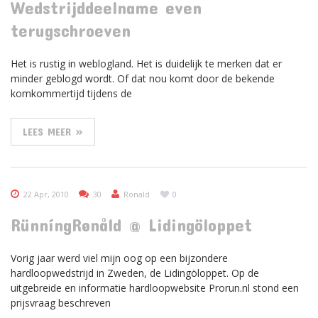
Wedstrijddeelname even
terugschroeven
Het is rustig in weblogland. Het is duidelijk te merken dat er
minder geblogd wordt. Of dat nou komt door de bekende
komkommertijd tijdens de
LEES MEER »
22 Apr, 2010
30
Ronald
0
RünníngRønåld @ Lidingöloppet
Vorig jaar werd viel mijn oog op een bijzondere
hardloopwedstrijd in Zweden, de Lidingöloppet. Op de
uitgebreide en informatie hardloopwebsite Prorun.nl stond een
prijsvraag beschreven