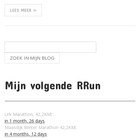
LEES MEER »
Mijn volgende RRun
Urk Marathon, 42,2KM
:
in
1 month,
26 days
Maasdijk Winter Marathon 42,2KM
:
in
4 months,
12 days