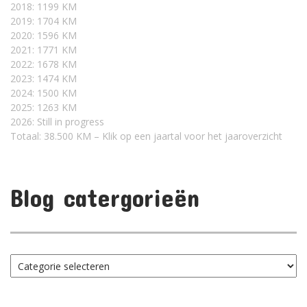
2018: 1199 KM
2019: 1704 KM
2020: 1596 KM
2021: 1771 KM
2022: 1678 KM
2023: 1474 KM
2024: 1500 KM
2025: 1263 KM
2026: Still in progress
Totaal: 38.500 KM – Klik op een jaartal voor het jaaroverzicht
Blog catergorieën
Blog
catergorieën