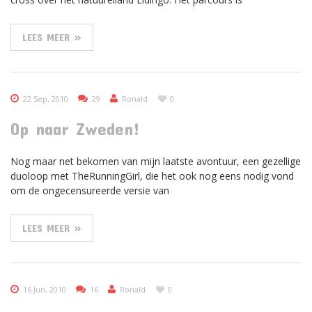
LEES MEER »
22 Sep, 2010
29
Ronald
0
Op naar Zweden!
Nog maar net bekomen van mijn laatste avontuur, een gezellige
duoloop met TheRunningGirl, die het ook nog eens nodig vond
om de ongecensureerde versie van
LEES MEER »
16 Jun, 2010
16
Ronald
0