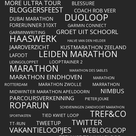
MORE ULTRA TOUR
BLESSURE
BLOGGERSFEEST
COACH ROB VEER
DUOLOOP
DUBAI MARATHON
FORERUNNER 310XT
GARMIN CONNECT
GROET UIT SCHOORL
GARMINWRITING
HAASWERK
HALVE VAN DEN HELDER
JAAROVERZICHT
KUSTMARATHON ZEELAND
LEIDEN MARATHON
LAFOOT
LOOPTRAINER 2
LIDINGOLOPPET
MARATHON
MARATHON DES SABLES
MARATHON EINDHOVEN
MARATHON
MARATHON ZWOLLE
MARRATHON
ROTTERDAM
NIMBUS
MIDWINTER MARATHON APELDOORN
PARCOURSVERKENNING
PIETER JOUKE
ROPARUN
SCHEVENINGEN ZANDVOORT MARATHON
TREF&CO
TIED KWIET LOOP
SPORTVASTEN
TWITTER
TWEETUP
TT-RUN
VAKANTIELOOPJES
WEBLOGLOOP