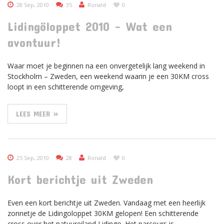
28 Sep, 2010
35
Ronald
0
Lidingöloppet 2010 – Wat een
avontuur!
Waar moet je beginnen na een onvergetelijk lang weekend in
Stockholm – Zweden, een weekend waarin je een 30KM cross
loopt in een schitterende omgeving,
LEES MEER »
25 Sep, 2010
28
Ronald
0
Kort berichtje uit Zweden
Even een kort berichtje uit Zweden. Vandaag met een heerlijk
zonnetje de Lidingoloppet 30KM gelopen! Een schitterende
cross over het natuureiland Lidingo. Het parcours is