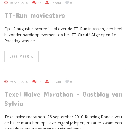
30 Sep, 2010
14
Ronald
0
TT-Run moviestars
Op 12 augustus schreef ik al over de TT-Run in Assen, een heel
bijzonder hardloop evement op het TT Circuit! Afgelopen 1e
Paasdag was de
LEES MEER »
29 Sep, 2010
14
Ronald
0
Texel Halve Marathon – Gastblog van
Sylvia
Texel halve marathon, 26 september 2010 Running Ronald zou
de halve marathon op Texel eigenlijk lopen, maar er kwam een
Zweeds avontuur voorbij de Lidingoloppet