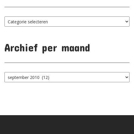
Blog
catergorieën
Archief per maand
Archief
per
maand