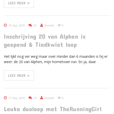
LEES MEER »
19 Sep, 2010
32
Ronald
0
Inschrijving 20 van Alphen is
geopend & Tiedkwiet loop
Het lijkt nog ver weg maar over minder dan 6 maanden is hij er
weer: de 20 van Alphen, mijn hometown run. En ja, daar
LEES MEER »
17 Sep, 2010
16
Ronald
0
Leuke duoloop met TheRunningGirl