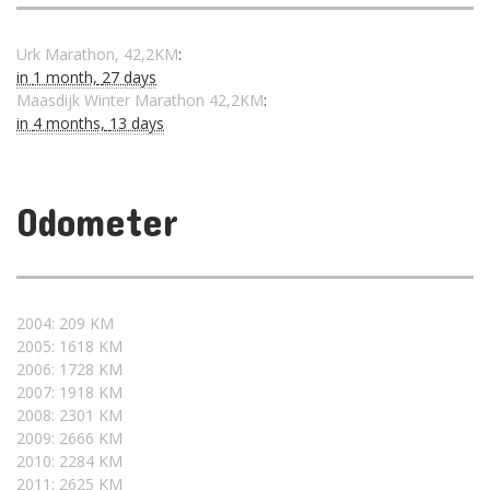
Urk Marathon, 42,2KM
:
in
1 month,
27 days
Maasdijk Winter Marathon 42,2KM
:
in
4 months,
13 days
Odometer
2004: 209 KM
2005: 1618 KM
2006: 1728 KM
2007: 1918 KM
2008: 2301 KM
2009: 2666 KM
2010: 2284 KM
2011: 2625 KM