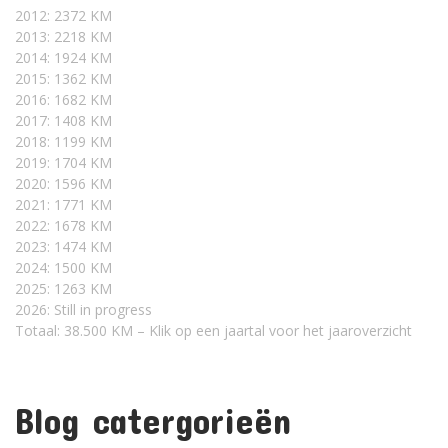
2012: 2372 KM
2013: 2218 KM
2014: 1924 KM
2015: 1362 KM
2016: 1682 KM
2017: 1408 KM
2018: 1199 KM
2019: 1704 KM
2020: 1596 KM
2021: 1771 KM
2022: 1678 KM
2023: 1474 KM
2024: 1500 KM
2025: 1263 KM
2026: Still in progress
Totaal: 38.500 KM – Klik op een jaartal voor het jaaroverzicht
Blog catergorieën