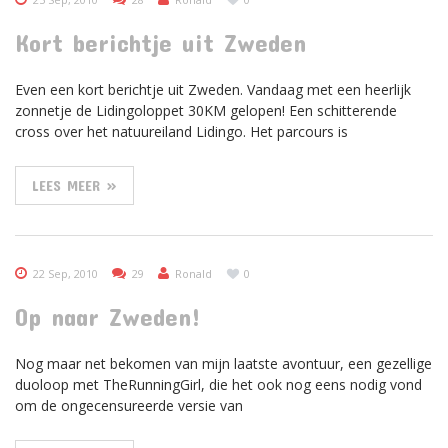
Kort berichtje uit Zweden
Even een kort berichtje uit Zweden. Vandaag met een heerlijk
zonnetje de Lidingoloppet 30KM gelopen! Een schitterende
cross over het natuureiland Lidingo. Het parcours is
LEES MEER »
22 Sep, 2010
29
Ronald
0
Op naar Zweden!
Nog maar net bekomen van mijn laatste avontuur, een gezellige
duoloop met TheRunningGirl, die het ook nog eens nodig vond
om de ongecensureerde versie van