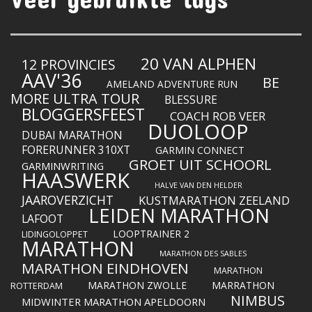
20 VAN ALPHEN
12 PROVINCIES
AAV'36
BE
AMELAND ADVENTURE RUN
MORE ULTRA TOUR
BLESSURE
BLOGGERSFEEST
COACH ROB VEER
DUOLOOP
DUBAI MARATHON
FORERUNNER 310XT
GARMIN CONNECT
GROET UIT SCHOORL
GARMINWRITING
HAASWERK
HALVE VAN DEN HELDER
JAAROVERZICHT
KUSTMARATHON ZEELAND
LEIDEN MARATHON
LAFOOT
LOOPTRAINER 2
LIDINGOLOPPET
MARATHON
MARATHON DES SABLES
MARATHON EINDHOVEN
MARATHON
MARATHON ZWOLLE
MARRATHON
ROTTERDAM
NIMBUS
MIDWINTER MARATHON APELDOORN