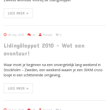
LEES MEER »
28 Sep, 2010
35
Ronald
0
Lidingöloppet 2010 – Wat een
avontuur!
Waar moet je beginnen na een onvergetelijk lang weekend in
Stockholm – Zweden, een weekend waarin je een 30KM cross
loopt in een schitterende omgeving,
LEES MEER »
25 Sep, 2010
28
Ronald
0