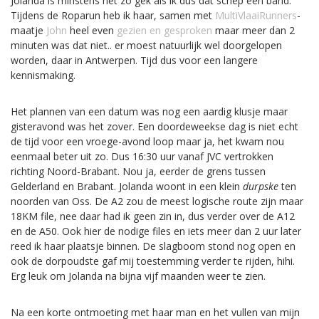
Jolanda is minstens net zo gek als ik dus dat schep een band.
Tijdens de Roparun heb ik haar, samen met
MultiVlaaiRunners
-
maatje
John
heel even
gezien en gesproken
maar meer dan 2
minuten was dat niet.. er moest natuurlijk wel doorgelopen
worden, daar in Antwerpen. Tijd dus voor een langere
kennismaking.
Het plannen van een datum was nog een aardig klusje maar
gisteravond was het zover. Een doordeweekse dag is niet echt
de tijd voor een vroege-avond loop maar ja, het kwam nou
eenmaal beter uit zo. Dus 16:30 uur vanaf JVC vertrokken
richting Noord-Brabant. Nou ja, eerder de grens tussen
Gelderland en Brabant. Jolanda woont in een klein
durpske
ten
noorden van Oss. De A2 zou de meest logische route zijn maar
18KM file, nee daar had ik geen zin in, dus verder over de A12
en de A50. Ook hier de nodige files en iets meer dan 2 uur later
reed ik haar plaatsje binnen. De slagboom stond nog open en
ook de dorpoudste gaf mij toestemming verder te rijden, hihi.
Erg leuk om Jolanda na bijna vijf maanden weer te zien.
Na een korte ontmoeting met haar man en het vullen van mijn