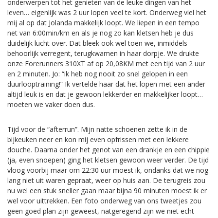
onderwerpen tot het genieten van de leuke dingen van het
leven… eigenlijk was 2 uur lopen veel te kort. Onderweg viel het
mij al op dat Jolanda makkelijk loopt. We liepen in een tempo
net van 6:00min/km en als je nog zo kan kletsen heb je dus
duidelijk lucht over. Dat bleek ook wel toen we, inmiddels
behoorlijk verregent, terugkwamen in haar dorpje. We drukte
onze Forerunners 310XT af op 20,08KM met een tijd van 2 uur
en 2 minuten. Jo: “ik heb nog nooit zo snel gelopen in een
duurlooptraining!” Ik vertelde haar dat het lopen met een ander
altijd leuk is en dat je gewoon lekkerder en makkelijker loopt…
moeten we vaker doen dus.
Tijd voor de “afterrun”. Mijn natte schoenen zette ik in de
bijkeuken neer en kon mij even opfrissen met een lekkere
douche. Daarna onder het genot van een drankje en een chippie
(ja, even snoepen) ging het kletsen gewoon weer verder. De tijd
vloog voorbij maar om 22:30 uur moest ik, ondanks dat we nog
lang niet uit waren gepraat, weer op huis aan. De terugreis zou
nu wel een stuk sneller gaan maar bijna 90 minuten moest ik er
wel voor uittrekken. Een foto onderweg van ons tweetjes zou
geen goed plan zijn geweest, natgeregend zijn we niet echt