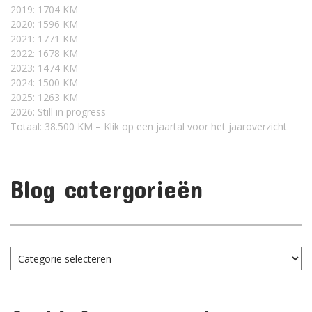
2019: 1704 KM
2020: 1596 KM
2021: 1771 KM
2022: 1678 KM
2023: 1474 KM
2024: 1500 KM
2025: 1263 KM
2026: Still in progress
Totaal: 38.500 KM – Klik op een jaartal voor het jaaroverzicht
Blog catergorieën
Blog
catergorieën