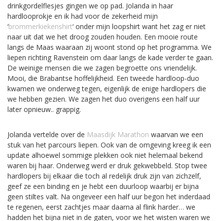
drinkgordelflesjes gingen we op pad. Jolanda in haar
hardlooprokje en ik had voor de zekerheid mijn
‘
brommerkiekenshirt
‘ onder mijn loopshirt want het zag er niet
naar uit dat we het droog zouden houden. Een mooie route
langs de Maas waaraan zij woont stond op het programma. We
liepen richting Ravenstein om daar langs de kade verder te gaan.
De weinige mensen die we zagen begroette ons vriendelijk.
Mooi, die Brabantse hoffelijkheid. Een tweede hardloop-duo
kwamen we onderweg tegen, eigenlijk de enige hardlopers die
we hebben gezien. We zagen het duo overigens een half uur
later opnieuw.. grappig.
Jolanda vertelde over de
Maasdijk Marathon
waarvan we een
stuk van het parcours liepen. Ook van de omgeving kreeg ik een
update alhoewel sommige plekken ook niet helemaal bekend
waren bij haar. Onderweg werd er druk gekwebbeld. Stop twee
hardlopers bij elkaar die toch al redelijk druk zijn van zichzelf,
geef ze een binding en je hebt een duurloop waarbij er bijna
geen stiltes valt. Na ongeveer een half uur begon het inderdaad
te regenen, eerst zachtjes maar daarna al flink harder… we
hadden het bijna niet in de gaten, voor we het wisten waren we