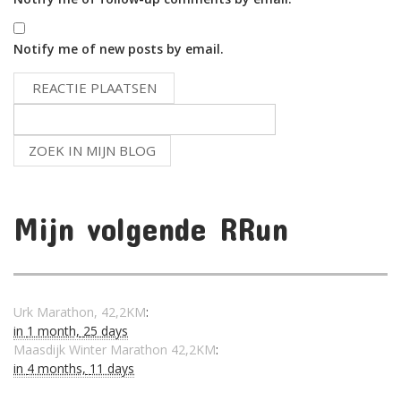
Notify me of new posts by email.
Mijn volgende RRun
Urk Marathon, 42,2KM
:
in
1 month,
25 days
Maasdijk Winter Marathon 42,2KM
:
in
4 months,
11 days