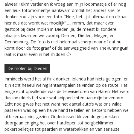
alweer 10km verder en ik vroeg aan mijn loopmaatje of er nog
een leuk fotomomentje aankwam omdat het anders snel te
donker zou zijn voor een foto. “Nee, het lijkt allemaal op elkaar
hier dus dat wordt wat moeilijk” …. mmm, dat maar even
gestopt bij deze molen in Dieden. Ja, de meest bijzondere
plaatjes kwamen we voorbij: Demen, Dieden, Megen, en
Dennenburg. De foto is niet helemaal scherp maar of dat nu
komt door de fotograaf of de aanwezigheid van TheRunningGirl
laat ik maar even in het midden 🙂
De molen bij Dieden
Inmiddels werd het al flink donker: Jolanda had niets gelogen, er
zijn echt heeeul weinig lantaarnpalen te vinden op de route. Het
enige echt opvallende was de televisietoren van Haren. Het werd
dus inmiddels tijd voor wat knipperlichten aan mijn bovenarm.
Echt nodig was het niet want het aantal auto’s wat ons wilde
passeren was op een halve hand te tellen en fietsers hebben we
al helemaal niet gezien. Ondertussen bleven de gesprekken
doorgaan en ging het over hardlopen tot bergbeklimmen,
pokerspelletjes tot paarden in waterbakken en van serieuze