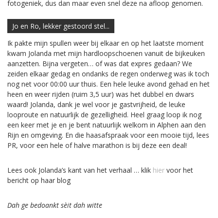
fotogeniek, dus dan maar even snel deze na afloop genomen.
Jo en Ro, lekker gestoord stel...
Ik pakte mijn spullen weer bij elkaar en op het laatste moment
kwam Jolanda met mijn hardloopschoenen vanuit de bijkeuken
aanzetten. Bijna vergeten… of was dat expres gedaan? We
zeiden elkaar gedag en ondanks de regen onderweg was ik toch
nog net voor 00:00 uur thuis. Een hele leuke avond gehad en het
heen en weer rijden (ruim 3,5 uur) was het dubbel en dwars
waard! Jolanda, dank je wel voor je gastvrijheid, de leuke
looproute en natuurlijk de gezelligheid. Heel graag loop ik nog
een keer met je en je bent natuurlijk welkom in Alphen aan den
Rijn en omgeving. En die haasafspraak voor een mooie tijd, lees
PR, voor een hele of halve marathon is bij deze een deal!
Lees ook Jolanda’s kant van het verhaal … klik
hier
voor het
bericht op haar blog
Dah ge bedoankt sèit dah witte