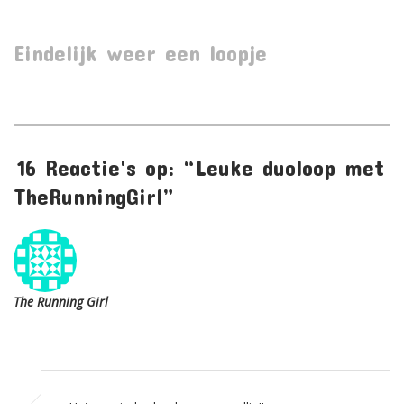
MINI-
Eindelijk weer een loopje
M
QUIZ
16 Reactie's op: “Leuke duoloop met
TheRunningGirl”
The Running Girl