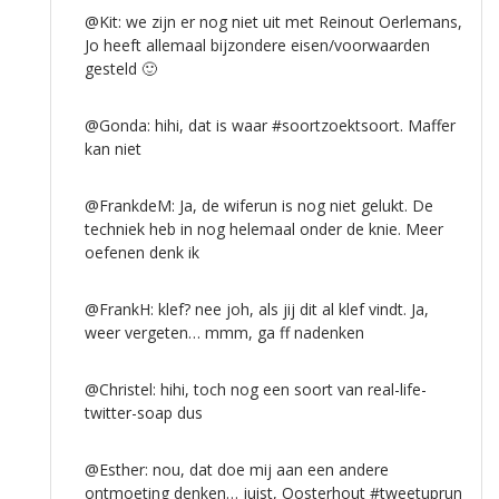
@Kit: we zijn er nog niet uit met Reinout Oerlemans,
Jo heeft allemaal bijzondere eisen/voorwaarden
gesteld 🙂
@Gonda: hihi, dat is waar #soortzoektsoort. Maffer
kan niet
@FrankdeM: Ja, de wiferun is nog niet gelukt. De
techniek heb in nog helemaal onder de knie. Meer
oefenen denk ik
@FrankH: klef? nee joh, als jij dit al klef vindt. Ja,
weer vergeten… mmm, ga ff nadenken
@Christel: hihi, toch nog een soort van real-life-
twitter-soap dus
@Esther: nou, dat doe mij aan een andere
ontmoeting denken… juist, Oosterhout #tweetuprun