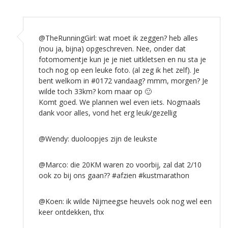
@TheRunningGirl: wat moet ik zeggen? heb alles
(nou ja, bijna) opgeschreven. Nee, onder dat
fotomomentje kun je je niet uitkletsen en nu sta je
toch nog op een leuke foto. (al zeg ik het zelf). Je
bent welkom in #0172 vandaag? mmm, morgen? Je
wilde toch 33km? kom maar op 🙂
Komt goed. We plannen wel even iets. Nogmaals
dank voor alles, vond het erg leuk/gezellig
@Wendy: duoloopjes zijn de leukste
@Marco: die 20KM waren zo voorbij, zal dat 2/10
ook zo bij ons gaan?? #afzien #kustmarathon
@Koen: ik wilde Nijmeegse heuvels ook nog wel een
keer ontdekken, thx