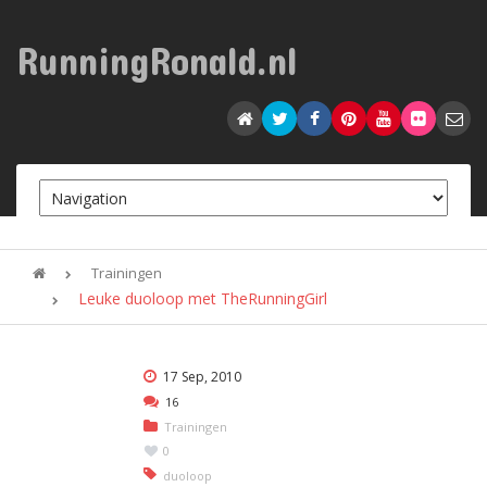
RunningRonald.nl
Trainingen
Leuke duoloop met TheRunningGirl
17 Sep, 2010
16
Trainingen
0
duoloop