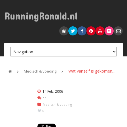
RunningRonald.nl
Wat vanzelf is gekomen…
Medisch & voeding
14 Feb, 2006
11
Medisch & voeding
0