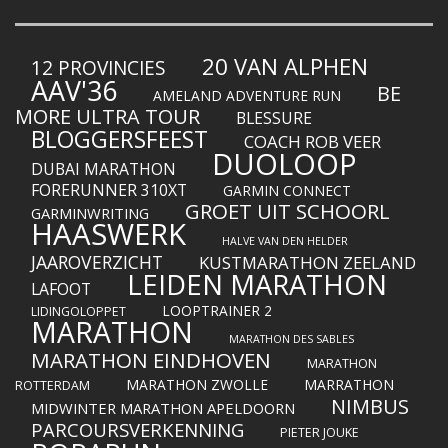
20 VAN ALPHEN
12 PROVINCIES
AAV'36
BE
AMELAND ADVENTURE RUN
MORE ULTRA TOUR
BLESSURE
BLOGGERSFEEST
COACH ROB VEER
DUOLOOP
DUBAI MARATHON
FORERUNNER 310XT
GARMIN CONNECT
GROET UIT SCHOORL
GARMINWRITING
HAASWERK
HALVE VAN DEN HELDER
JAAROVERZICHT
KUSTMARATHON ZEELAND
LEIDEN MARATHON
LAFOOT
LOOPTRAINER 2
LIDINGOLOPPET
MARATHON
MARATHON DES SABLES
MARATHON EINDHOVEN
MARATHON
MARATHON ZWOLLE
MARRATHON
ROTTERDAM
NIMBUS
MIDWINTER MARATHON APELDOORN
PARCOURSVERKENNING
PIETER JOUKE