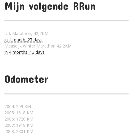
Mijn volgende RRun
Urk Marathon, 42,2KM
:
in
1 month,
27 days
Maasdijk Winter Marathon 42,2KM
:
in
4 months,
13 days
Odometer
2004: 209 KM
2005: 1618 KM
2006: 1728 KM
2007: 1918 KM
2008: 2301 KM