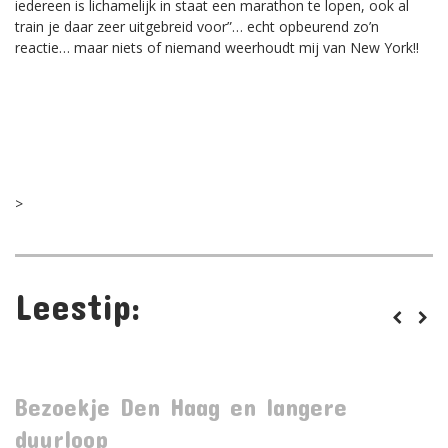
iedereen is lichamelijk in staat een marathon te lopen, ook al
train je daar zeer uitgebreid voor”… echt opbeurend zo’n
reactie… maar niets of niemand weerhoudt mij van New York!!
>
23
Feb,
2009
Leestip:
22
Ronald
0
TRAININGEN
Bezoekje Den Haag en langere
H
duurloop