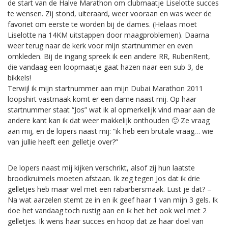
de start van de Halve Marathon om clubmaatje Liselotte succes
te wensen. Zij stond, uiteraard, weer vooraan en was weer de
favoriet om eerste te worden bij de dames. (Helaas moet
Liselotte na 14KM uitstappen door maagproblemen). Daarna
weer terug naar de kerk voor mijn startnummer en even
omkleden. Bij de ingang spreek ik een andere RR, RubenRent,
die vandaag een loopmaatje gaat hazen naar een sub 3, de
bikkels!
Terwijl ik mijn startnummer aan mijn Dubai Marathon 2011
loopshirt vastmaak komt er een dame naast mij. Op haar
startnummer staat “Jos” wat ik al opmerkelijk vind maar aan de
andere kant kan ik dat weer makkelijk onthouden 🙂 Ze vraag
aan mij, en de lopers naast mij: “ik heb een brutale vraag… wie
van jullie heeft een gelletje over?”
De lopers naast mij kijken verschrikt, alsof zij hun laatste
broodkruimels moeten afstaan. Ik zeg tegen Jos dat ik drie
gelletjes heb maar wel met een rabarbersmaak. Lust je dat? –
Na wat aarzelen stemt ze in en ik geef haar 1 van mijn 3 gels. Ik
doe het vandaag toch rustig aan en ik het het ook wel met 2
gelletjes. Ik wens haar succes en hoop dat ze haar doel van