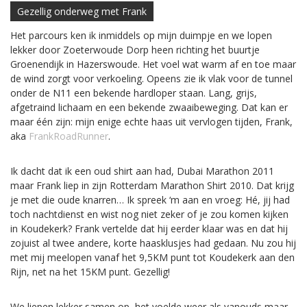
Gezellig onderweg met Frank
Het parcours ken ik inmiddels op mijn duimpje en we lopen
lekker door Zoeterwoude Dorp heen richting het buurtje
Groenendijk in Hazerswoude. Het voel wat warm af en toe maar
de wind zorgt voor verkoeling. Opeens zie ik vlak voor de tunnel
onder de N11 een bekende hardloper staan. Lang, grijs,
afgetraind lichaam en een bekende zwaaibeweging. Dat kan er
maar één zijn: mijn enige echte haas uit vervlogen tijden, Frank,
aka
FrankRoadRunner
.
Ik dacht dat ik een oud shirt aan had, Dubai Marathon 2011
maar Frank liep in zijn Rotterdam Marathon Shirt 2010. Dat krijg
je met die oude knarren… Ik spreek ‘m aan en vroeg: Hé, jij had
toch nachtdienst en wist nog niet zeker of je zou komen kijken
in Koudekerk? Frank vertelde dat hij eerder klaar was en dat hij
zojuist al twee andere, korte haasklusjes had gedaan. Nu zou hij
met mij meelopen vanaf het 9,5KM punt tot Koudekerk aan den
Rijn, net na het 15KM punt. Gezellig!
We liepen lekker samen op, het voelde weer als vanouds maar