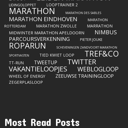
LOOPTRAINER 2
LIDINGOLOPPET
MARATHON
MARATHON DES SABLES
MARATHON EINDHOVEN
MARATHON
MARATHON ZWOLLE
MARRATHON
ROTTERDAM
NIMBUS
MIDWINTER MARATHON APELDOORN
PARCOURSVERKENNING
PIETER JOUKE
ROPARUN
SCHEVENINGEN ZANDVOORT MARATHON
TREF&CO
TIED KWIET LOOP
SPORTVASTEN
TWITTER
TWEETUP
TT-RUN
VAKANTIELOOPJES
WEBLOGLOOP
ZEEUWSE TRAININGLOOP
WHEEL OF ENERGY
ZEGERPLASLOOP
Most Read Posts