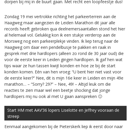
dorpen bij mij in de buurt gaan. Met recht een loopfeestje dus!
Zondag 19 mei vertrokke richting het parkeerterrein aan de
Haagweg maar aangezien de Leiden Marathon dit jaar alle
records heeft gebroken qua deelnemersaantallen stond het hier
al helemaal vol. Gelukkig kon ik een stukje verderop aan de
Morsweg nog een parkeerplekje vinden. Ik liep terug naar de
Haagweg om daar een pendelbusje te pakken en raak in
gesprek met drie hardlopers (alleen zo rond de 30 jaar oud) die
voor de eerste keer in Leiden gingen hardlopen. Ik gaf hen wat
tips waar ze hun tassen kwijt konden en hoe ze bij de start
konden komen. Eén van hen vroeg: “U bent hier niet vast voor
de eerste keer?” Nee, dit is mijn 16e keer in Leiden en mijn 49e
marathon… – “Sorry? 29?” – Nee, 49! – Altijd leuk om die
reacties te zien maar wel een beetje shocking dat jonge
hardlopers mij nu ook al met U gaan aanspreken 🙂
Start HM met AAV’36 lopers Liselotte en Jeffrey vooraan de
streep
Eenmaal aangekomen bij de Pieterskerk liep ik eerst door naar