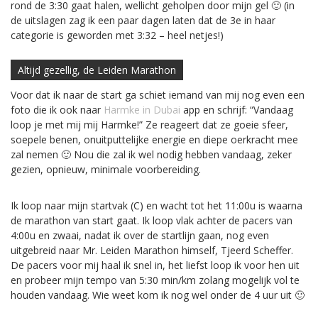
rond de 3:30 gaat halen, wellicht geholpen door mijn gel 🙂 (in
de uitslagen zag ik een paar dagen laten dat de 3e in haar
categorie is geworden met 3:32 – heel netjes!)
Altijd gezellig, de Leiden Marathon
Voor dat ik naar de start ga schiet iemand van mij nog even een
foto die ik ook naar
Harmke in Dubai
app en schrijf: “Vandaag
loop je met mij mij Harmke!” Ze reageert dat ze goeie sfeer,
soepele benen, onuitputtelijke energie en diepe oerkracht mee
zal nemen 🙂 Nou die zal ik wel nodig hebben vandaag, zeker
gezien, opnieuw, minimale voorbereiding.
Ik loop naar mijn startvak (C) en wacht tot het 11:00u is waarna
de marathon van start gaat. Ik loop vlak achter de pacers van
4:00u en zwaai, nadat ik over de startlijn gaan, nog even
uitgebreid naar Mr. Leiden Marathon himself, Tjeerd Scheffer.
De pacers voor mij haal ik snel in, het liefst loop ik voor hen uit
en probeer mijn tempo van 5:30 min/km zolang mogelijk vol te
houden vandaag. Wie weet kom ik nog wel onder de 4 uur uit 🙂