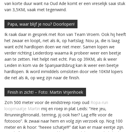
van korte duur want na Oud Ade komt er een vreselijk saai stuk
van 3,5KM, vaak met tegenwind.
Papa, waar blijf je nou? Doorlopen!
Ik raak daar in gesprek met Ron van Team Vroem. Ook hij heeft
het zwaar en loopt, net als ik, op hartslag. Nou ja, die is laag
want echt hardlopen doen we niet meer. Samen lopen we
verder richting Leiderdorp waarna ik probeer weer een beetje
aan te zetten. Het helpt niet echt. Pas op 39KM, als ik weer
Leiden in kom via de Spanjaardsbrug kan ik weer een beetje
hardlopen. Ik word inmiddels omsloten door vele 10KM lopers
die net als ik, op weg zijn naar de finish.
Finish in zicht! – Foto: Martin Vrijenhoek
Zo’n 500 meter voor de eindstreep roep oud
Ropa-run
loopmaatje Martin
mij en roep in plat Leids: “Hee jeu,
RrrunningRrronald.. terrring, jij ook hier? Lag effe voor de
fotoooo”. Ik zwaai naar hem en volg zijn verzoek op. Nog 100
meter en ik hoor: “heeee schatje!!!” dat kan er maar eentje zijn.