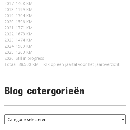
2017: 1408 KM
2018: 1199 KM
2019: 1704 KM
2020: 1596 KM
2021: 1771 KM
2022: 1678 KM
2023: 1474 KM
2024: 1500 KM
2025: 1263 KM
2026: Still in progress
Totaal: 38.500 KM – Klik op een jaartal voor het jaaroverzicht
Blog catergorieën
Blog
catergorieën