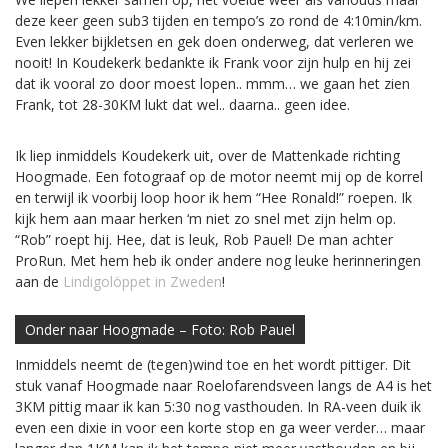
deze keer geen sub3 tijden en tempo’s zo rond de 4:10min/km.
Even lekker bijkletsen en gek doen onderweg, dat verleren we
nooit! In Koudekerk bedankte ik Frank voor zijn hulp en hij zei
dat ik vooral zo door moest lopen.. mmm… we gaan het zien
Frank, tot 28-30KM lukt dat wel.. daarna.. geen idee.
Ik liep inmiddels Koudekerk uit, over de Mattenkade richting
Hoogmade. Een fotograaf op de motor neemt mij op de korrel
en terwijl ik voorbij loop hoor ik hem “Hee Ronald!” roepen. Ik
kijk hem aan maar herken ‘m niet zo snel met zijn helm op.
“Rob” roept hij. Hee, dat is leuk, Rob Pauel! De man achter
ProRun. Met hem heb ik onder andere nog leuke herinneringen
aan de
Lindigolöppet in Zweden
!
Onder naar Hoogmade – Foto: Rob Pauel
Inmiddels neemt de (tegen)wind toe en het wordt pittiger. Dit
stuk vanaf Hoogmade naar Roelofarendsveen langs de A4 is het
3KM pittig maar ik kan 5:30 nog vasthouden. In RA-veen duik ik
even een dixie in voor een korte stop en ga weer verder… maar