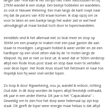
langer dan 1KM kan ik het tempo niet meer vasthouden en bij
27KM wandel ik een stukje. Een beetje hobbelen en wandelen,
zo ook in Nieuwe Wetering. Een man langs de kant roept naar
mij dat de pacers van 4:00 eraan komen. Ik stap opzij om ze
voor te laten en een bankje langs het water ziet er wel heel
uitnodigingd uit maar besluit toch door te lopen/wandelen.
Inmiddels vind ik het allemaal niet zo leuk meer en stop op
30KM om een praatje te maken met een paar gasten die aan
staan te moedigen. Langzaam hobbel ik weer verder en zie een
hardloper op een stoel zitten vlak bij de 1e molen langs de
Kleipoel. Hij ziet er niet zo best uit. Ik weet dat er 500m verderop
altijd een Rode Kruis post staat en stop daar even te vertellen
over deze loper. Het Rode Kruis stuurt het fietsteam er naar toe.
Hopelijk kon hij weer snel verder lopen.
Zo loop ik door Rijpwetering, nou ja, wandel ik erdoor, richting
Oud Ade. In dit dorp worden de lopers altijd feestelijk onthaald,
elk jaar in een ander thema. Dit jaar is het “Capacabana” –
Geweldig om te zien hoe het dorp weer helemaal op zijn kop
staat. Dit geeft de loper weer energie maar helaas is dat altijd