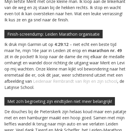
Mijn liefste Merit met onze kleine man. Ik loop aan de linkerkant
van de weg en zij staan bij de hekken rechts. Ik stop en wacht
even tot ik kan oversteken naar hen. Wat een leuke verrassing!
Ik kus ze en ga snel naar de finish.
Finish-screendump: Leiden Marathon organisatie
Ik druk mijn Garmin uit op
4:29:12
– niet echt een beste tijd
maar he, mijn 16e jaar in Leiden zit erop en
marathon nr. 49
zit in de pocket! Ik loop naar de dame die mij elkaar de medaille
omhangt en wandel door richting de uitgang waar Merit en Levi
op mij wachten. Onze kleine man kijkt vol bewondering naar het
eremetaal die er, ook dit jaar, weer schitterend uitziet met een
afbeelding van
Leidenaar Rembrandt van Rijn en zijn school
, de
Latijnse School.
Met zo’n begroeting zijn eindtijden niet meer belangrijk!
De douches bij de Pieterskerk zijn helaas koud maar een patatje
met en een hamburger maakt een hoop goed. Samen met mijn
lieffies wandel ik terug naar mijn auto en we verlaten Leiden
weer. Veel dank Tjeerd en Mok Scheffer, het Leiden-Marathon