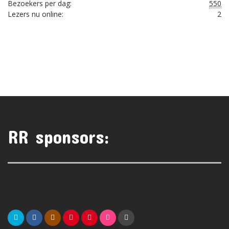
Bezoekers per dag:
550
Lezers nu online:
2
RR sponsors: