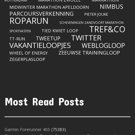
ROTTERDAM
NIMBUS
MIDWINTER MARATHON APELDOORN
PARCOURSVERKENNING
PIETER JOUKE
ROPARUN
SCHEVENINGEN ZANDVOORT MARATHON
TREF&CO
TIED KWIET LOOP
SPORTVASTEN
TWITTER
TWEETUP
TT-RUN
VAKANTIELOOPJES
WEBLOGLOOP
ZEEUWSE TRAININGLOOP
WHEEL OF ENERGY
ZEGERPLASLOOP
Most Read Posts
Garmin Forerunner 405
(75383)