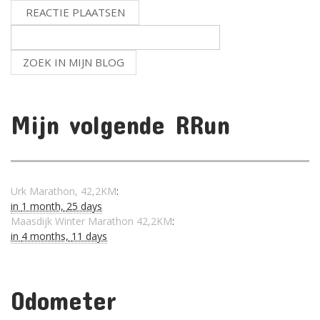
Mijn volgende RRun
Urk Marathon, 42,2KM
:
in
1 month,
25 days
Maasdijk Winter Marathon 42,2KM
:
in
4 months,
11 days
Odometer