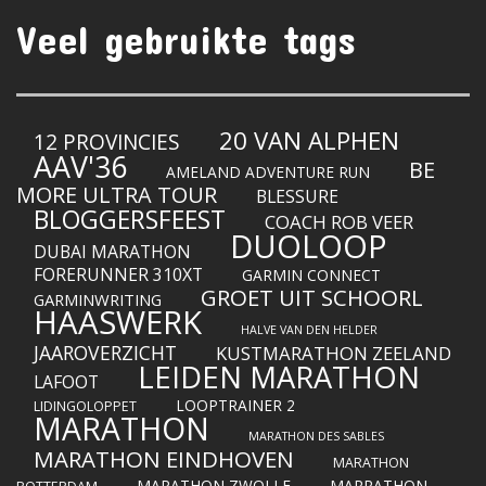
Veel gebruikte tags
20 VAN ALPHEN
12 PROVINCIES
AAV'36
BE
AMELAND ADVENTURE RUN
MORE ULTRA TOUR
BLESSURE
BLOGGERSFEEST
COACH ROB VEER
DUOLOOP
DUBAI MARATHON
FORERUNNER 310XT
GARMIN CONNECT
GROET UIT SCHOORL
GARMINWRITING
HAASWERK
HALVE VAN DEN HELDER
JAAROVERZICHT
KUSTMARATHON ZEELAND
LEIDEN MARATHON
LAFOOT
LOOPTRAINER 2
LIDINGOLOPPET
MARATHON
MARATHON DES SABLES
MARATHON EINDHOVEN
MARATHON
MARATHON ZWOLLE
MARRATHON