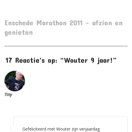
0
DIVERSE
D
Enschede Marathon 2011 – afzien en
genieten
17 Reactie's op: “Wouter 9 jaar!”
Tiny
Gefeliciteerd met Wouter zijn verjaardag.