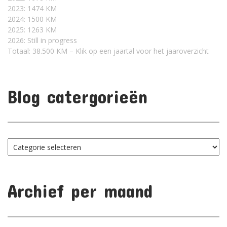
2023: 1474 KM
2024: 1500 KM
2025: 1263 KM
2026: Still in progress
Totaal: 38.500 KM – Klik op een jaartal voor het jaaroverzicht
Blog catergorieën
Blog
catergorieën
Archief per maand