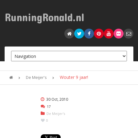
RunningRonald.nl
Wouter 9 jaar!
De Meijer's
30 Oct, 2010
17
De Meijer's
0