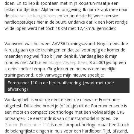
doen. En zo liep ik spontaan met mijn Roparun-maatje een
lekker rondje door Alphen en omgeving. Ik nam Frank mee naar
de
plaatselijke kangoeroes
en zo ontdekte hij weer nieuwe
hardloopstukjes hier in de buurt. Ondanks dat ik een kort rondje
wilde lopen werd het toch 10KM met 12,4km/u gemiddeld.
Vanavond was het weer AAV’36 trainingsavond. Nog steeds doe
ik rustig aan op de trainingen en dat zal voorlopig de komende
maanden nog wel ff zo blijven denk ik. Vandaag liep ik mijn
rondjes met Arthur en
blogger/tweep Kees
. 8 x 500’tjes op een
steeds sneller tempo. Ging lekker en het was een heerlijke
trainingsavond.. ook vanwege mijn nieuwe speeltje:
Forerunner 110 in de heren-uitvoering. (zwart met rode
afwerking)
Vandaag heb ik voor de eerste keer de nieuwste Forerunner
uitgetest. Dit kleine broertje (of zusje) uit de Forerunner serie is
een mooi en compact sporthorloge met een volwaardige GPS
ontvanger. De eerst indruk van dit instapmodel is goed. De
Garmin Forerunner 110
is een compact horloge maar heeft toch
de belangrijkste dingen in huis voor een hardloper. Tijd, afstand,