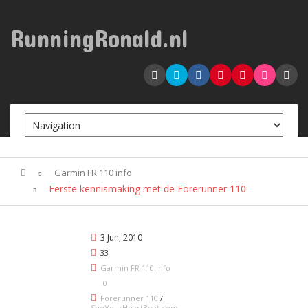
RunningRonald.nl
Garmin FR 110 info
Eerste kennismaking met de Forerunner 110
3 Jun, 2010
33
Garmin FR 110 info
0
Forerunner 110
/
SeeYourHeartBeat.com