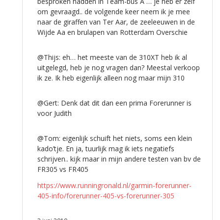
besproken hadden in Team-bus A … je heb er zelf
om gevraagd.. de volgende keer neem ik je mee
naar de giraffen van Ter Aar, de zeeleeuwen in de
Wijde Aa en brulapen van Rotterdam Overschie
@Thijs: eh… het meeste van de 310XT heb ik al
uitgelegd, heb je nog vragen dan? Meestal verkoop
ik ze. Ik heb eigenlijk alleen nog maar mijn 310
@Gert: Denk dat dit dan een prima Forerunner is
voor Judith
@Tom: eigenlijk schuift het niets, soms een klein
kado’tje. En ja, tuurlijk mag ik iets negatiefs
schrijven.. kijk maar in mijn andere testen van bv de
FR305 vs FR405
https://www.runningronald.nl/garmin-forerunner-
405-info/forerunner-405-vs-forerunner-305