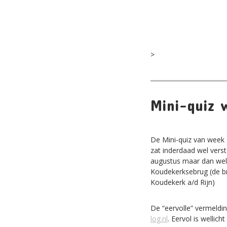
>
Mini-quiz 
De Mini-quiz van week 4
zat inderdaad wel verst
augustus maar dan wel i
Koudekerksebrug (de br
Koudekerk a/d Rijn)
De “eervolle” vermeldi
log.nl
. Eervol is wellic