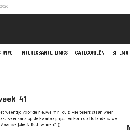
2026
026
R Hondsrun
on Almere
n 2025
ma
S INFO
INTERESSANTE LINKS
CATEGORIEËN
SITEMA
024
 2024
week 41
et weer tijd voor de nieuwe mini-quiz. Alle tellers staan weer
akt weer kans op de kwartaalprijs… en kom op Hollanders, we
 Vlaamse Julie & Ruth winnen? :))