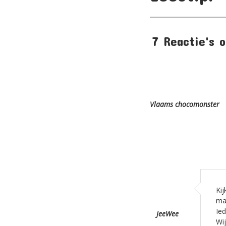
7 Reactie's 
Vlaams chocomonster
Ki
mak
Ied
JeeWee
Wij