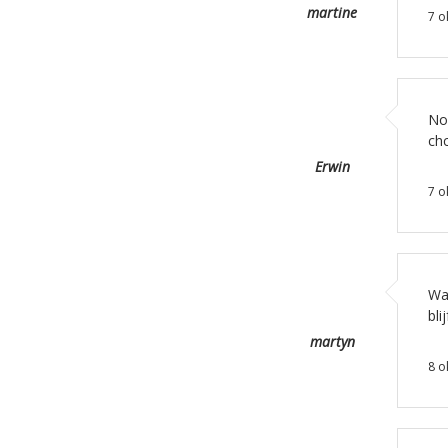
martine
7 o
No
chc
Erwin
7 o
War
bli
martyn
8 o