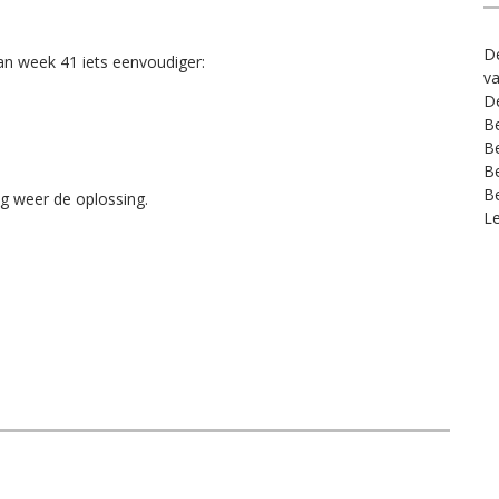
De
van week 41 iets eenvoudiger:
va
D
B
B
B
Be
g weer de oplossing.
Le