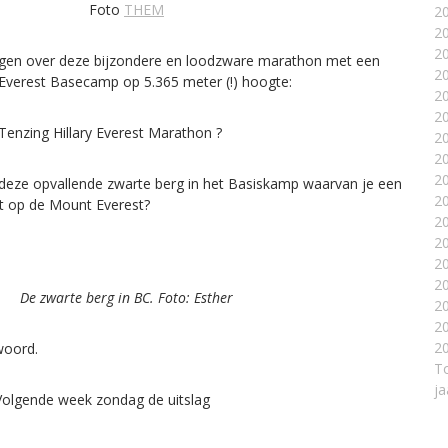
Foto
THEM
2
2
2
gen over deze bijzondere en loodzware marathon met een
2
 Everest Basecamp op 5.365 meter (!) hoogte:
2
2
 Tenzing Hillary Everest Marathon ?
2
2
2
deze opvallende zwarte berg in het Basiskamp waarvan je een
2
bt op de Mount Everest?
2
2
2
2
De zwarte berg in BC. Foto: Esther
2
2
20
woord.
To
ja
 Volgende week zondag de uitslag