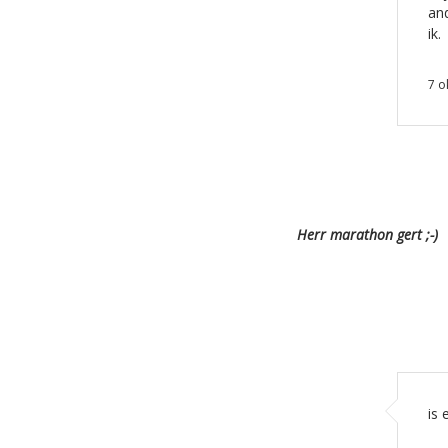
an
ik.
7 o
Herr marathon gert ;-)
is 