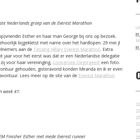
ste Nederlands groep van de Everest Marathon
U
i
p)vriendin Esther en haar man George bij ons op bezoek.
M
hoorlijk bijgekletst met name over het hardlopen. 29 mei jl
i
elnemers aan de
Tenzing Hillary Everest Marathon
. Extra
it jaar voor het eerst was dat er een Nederlandse delegatie
zij voor haar vereninging,
Loopgroep Oegstgeest
een foto-
vontuur gehouden, gisteravond konden Miranda en ik er even
 avontuur. Lees meer op de site van de
Everest Marathon
n week 41:
2
2
2
2
2
M Finisher Esther met mede Everest runner
2