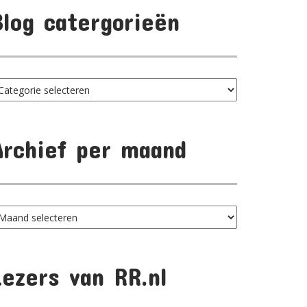
Blog catergorieën
log
tergorieën
Archief per maand
chief
er
aand
Lezers van RR.nl