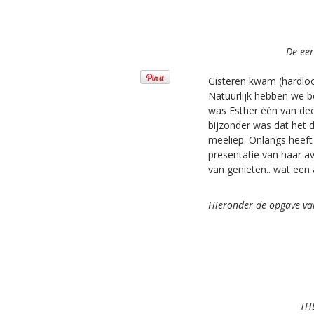
De eer
Gisteren kwam (hardloo
Natuurlijk hebben we be
was Esther één van de
bijzonder was dat het d
meeliep. Onlangs heeft 
presentatie van haar a
van genieten.. wat een
Hieronder de opgave va
THE