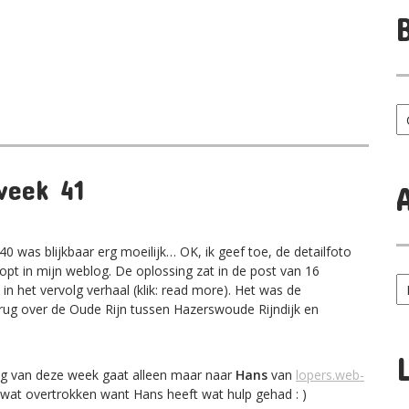
B
ca
week 41
0 was blijkbaar erg moeilijk… OK, ik geef toe, de detailfoto
opt in mijn weblog. De oplossing zat in de post van 16
Ar
n het vervolg verhaal (klik: read more). Het was de
p
ug over de Oude Rijn tussen Hazerswoude Rijndijk en
m
ng van deze week gaat alleen maar naar
Hans
van
lopers.web-
ht wat overtrokken want Hans heeft wat hulp gehad : )