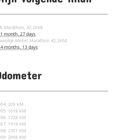
rk Marathon, 42,2KM
:
n
1 month,
27 days
aasdijk Winter Marathon 42,2KM
:
n
4 months,
13 days
Odometer
004: 209 KM
005: 1618 KM
006: 1728 KM
007: 1918 KM
008: 2301 KM
009: 2666 KM