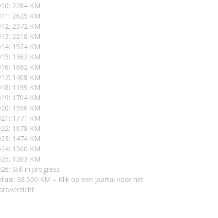
010: 2284 KM
011: 2625 KM
012: 2372 KM
013: 2218 KM
014: 1924 KM
015: 1362 KM
016: 1682 KM
017: 1408 KM
018: 1199 KM
019: 1704 KM
020: 1596 KM
021: 1771 KM
022: 1678 KM
023: 1474 KM
024: 1500 KM
025: 1263 KM
26: Still in progress
taal: 38.500 KM – Klik op een jaartal voor het
aroverzicht