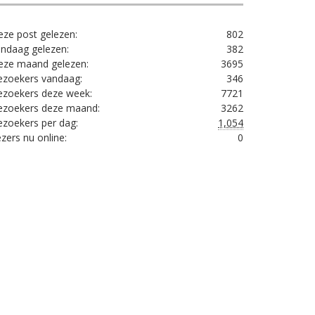
ze post gelezen:
802
ndaag gelezen:
382
eze maand gelezen:
3695
ezoekers vandaag:
346
ezoekers deze week:
7721
ezoekers deze maand:
3262
zoekers per dag:
1,054
zers nu online:
0