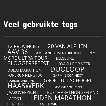
Veel gebruikte tags
20 VAN ALPHEN
12 PROVINCIES
AAV'36
BE
AMELAND ADVENTURE RUN
MORE ULTRA TOUR
BLESSURE
BLOGGERSFEEST
COACH ROB VEER
DUOLOOP
DUBAI MARATHON
FORERUNNER 310XT
GARMIN CONNECT
GROET UIT SCHOORL
GARMINWRITING
HAASWERK
HALVE VAN DEN HELDER
JAAROVERZICHT
KUSTMARATHON ZEELAND
LEIDEN MARATHON
LAFOOT
LOOPTRAINER 2
LIDINGOLOPPET