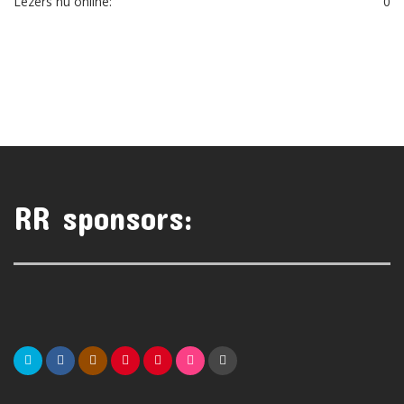
Lezers nu online:
0
RR sponsors: