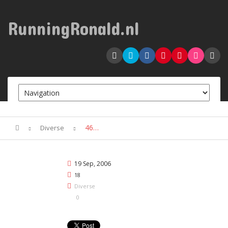
RunningRonald.nl
46…
Diverse
19 Sep, 2006
18
Diverse
0