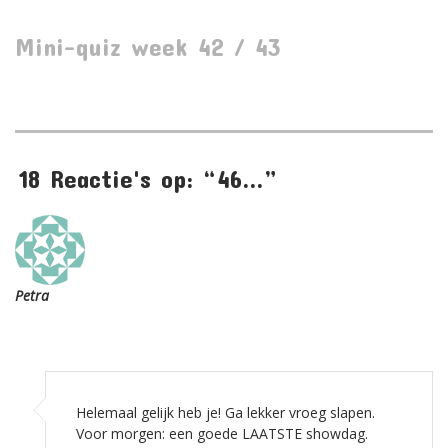
VOORBESCHOUWINGEN
Mini-quiz week 42 / 43
O
o
18 Reactie's op: “46…”
Petra
Helemaal gelijk heb je! Ga lekker vroeg slapen.
Voor morgen: een goede LAATSTE showdag.