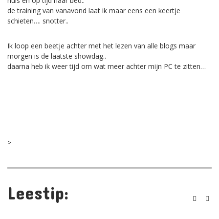
huis en op tijd naar bed..
de training van vanavond laat ik maar eens een keertje
schieten…. snotter..
Ik loop een beetje achter met het lezen van alle blogs maar
morgen is de laatste showdag..
daarna heb ik weer tijd om wat meer achter mijn PC te zitten…
>
18
Oct,
2005
Leestip:
0
Ronald
0