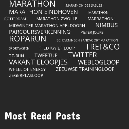
MARATHON
MARATHON DES SABLES
MARATHON EINDHOVEN
MARATHON
MARATHON ZWOLLE
MARRATHON
ROTTERDAM
NIMBUS
MIDWINTER MARATHON APELDOORN
PARCOURSVERKENNING
PIETER JOUKE
ROPARUN
SCHEVENINGEN ZANDVOORT MARATHON
TREF&CO
TIED KWIET LOOP
SPORTVASTEN
TWITTER
TWEETUP
TT-RUN
VAKANTIELOOPJES
WEBLOGLOOP
ZEEUWSE TRAININGLOOP
WHEEL OF ENERGY
ZEGERPLASLOOP
Most Read Posts